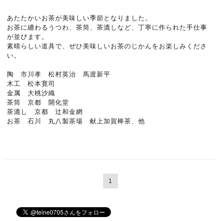
あたたかいお茶が美味しい季節となりました。
お茶に纏わるうつわ、茶筒、茶漉しなど、丁寧に作られた手仕事
が並びます。
素晴らしい道具で、ぜひ美味しいお茶のじかんをお楽しみくださ
い。
陶 市川孝 松村英治 馬渡新平
木工 松本寛司
金属 大桃沙織
茶筒 京都 開化堂
茶漉し 京都 辻和金網
お茶 石川 丸八製茶場 献上加賀棒茶、他
1