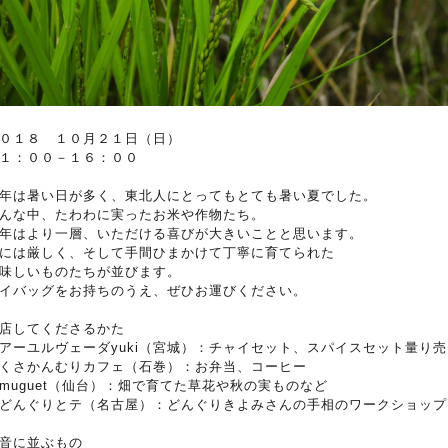
０１８ １０月２１日（日）
１：００－１６：００
年は暑い日が多く、東北人にとってもとても暑い夏でした。
んな中、たわわに実ったお米や作物たち。
年はより一層、いただける喜びが大きいことと思います。
には厳しく、そして手間ひまかけて丁寧に育てられた
味しいものたちが並びます。
イバッグをお持ちのうえ、ぜひお運びください。
店してくださるかた
アーユルヴェーダyuki（宮城）：チャイセット、スパイスセット量り売
くさかんむりカフェ（石巻）：お弁当、コーヒー
muguet（仙台）：畑で育てた草花や秋の実ものなど
どんぐりとテ（名古屋）：どんぐりきよみさんの手相のワークショップ
音に並ぶもの