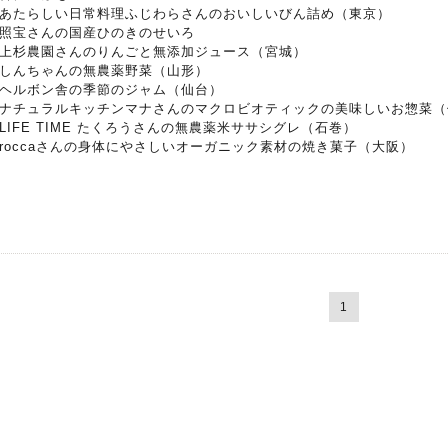
あたらしい日常料理ふじわらさんのおいしいびん詰め（東京）
照宝さんの国産ひのきのせいろ
上杉農園さんのりんごと無添加ジュース（宮城）
しんちゃんの無農薬野菜（山形）
ヘルボン舎の季節のジャム（仙台）
ナチュラルキッチンマナさんのマクロビオティックの美味しいお惣菜（
LIFE TIME たくろうさんの無農薬米ササシグレ（石巻）
roccaさんの身体にやさしいオーガニック素材の焼き菓子（大阪）
1