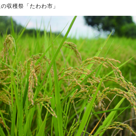
秋の収穫祭「たわわ市」