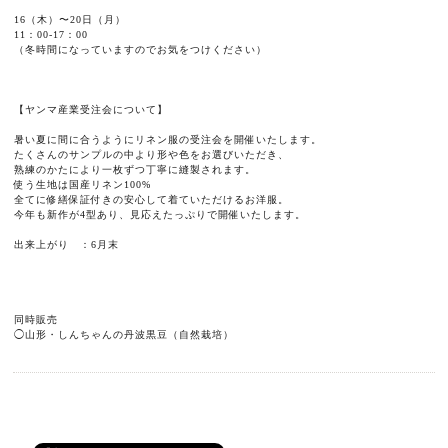
16（木）〜20日（月）
11：00-17：00
（冬時間になっていますのでお気をつけください）
【ヤンマ産業受注会について】
暑い夏に間に合うようにリネン服の受注会を開催いたします。
たくさんのサンプルの中より形や色をお選びいただき、
熟練のかたにより一枚ずつ丁寧に縫製されます。
使う生地は国産リネン100%
全てに修繕保証付きの安心して着ていただけるお洋服。
今年も新作が4型あり、見応えたっぷりで開催いたします。
出来上がり ：6月末
同時販売
◯山形・しんちゃんの丹波黒豆（自然栽培）