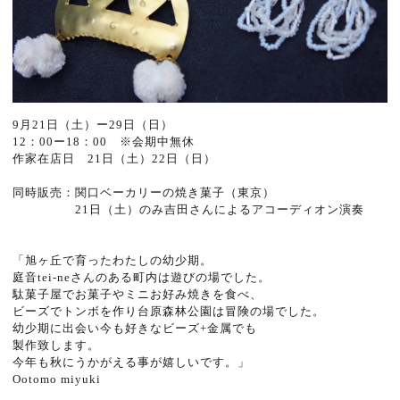
9月21日（土）ー29日（日）
12：00ー18：00 ※会期中無休
作家在店日 21日（土）22日（日）
同時販売：関口ベーカリーの焼き菓子（東京）
21日（土）のみ吉田さんによるアコーディオン演奏
「旭ヶ丘で育ったわたしの幼少期。
庭音tei-neさんのある町内は遊びの場でした。
駄菓子屋でお菓子やミニお好み焼きを食べ、
ビーズでトンボを作り台原森林公園は冒険の場でした。
幼少期に出会い今も好きなビーズ+金属でも
製作致します。
今年も秋にうかがえる事が嬉しいです。」
Ootomo miyuki