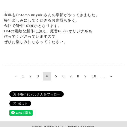
今年もOotomo miyukiさんの季節がやってきました。
毎年楽しみにしてくださるお客様も多く、
今回で5回目の展示となります。
DMの素敵な新作に加え、庭音tei-neオリジナルも
作ってくださっていますので
ぜひお楽しみになさってください。
«
1
2
3
4
5
6
7
8
9
10
...
»
©2026
庭音tei-ne
. All Rights Reserved.