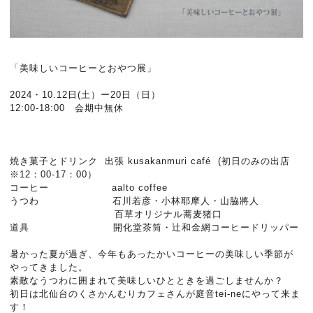
「美味しいコーヒーとおやつ展」
2024・10.12日(土）ー20日（日）
12:00-18:00 会期中無休
焼き菓子とドリンク 出張 kusakanmuri café (初日のみの出店
※12：00-17：00）
コーヒー aalto coffee
うつわ 石川若彦・小林耶摩人・山脇將人
百草オリジナル蕎麦猪口
道具 開化堂茶筒・辻和金網コーヒードリッパー
暑かった夏が過ぎ、今年もあったかいコーヒーの美味しい季節が
やってきました。
素敵なうつわに囲まれて美味しいひとときを過ごしませんか？
初日は北仙台のくさかんむりカフェさんが庭音tei-neにやって来ま
す！