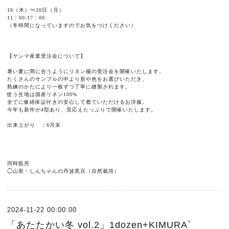
16（木）〜20日（月）
11：00-17：00
（冬時間になっていますのでお気をつけください）
【ヤンマ産業受注会について】
暑い夏に間に合うようにリネン服の受注会を開催いたします。
たくさんのサンプルの中より形や色をお選びいただき、
熟練のかたにより一枚ずつ丁寧に縫製されます。
使う生地は国産リネン100%
全てに修繕保証付きの安心して着ていただけるお洋服。
今年も新作が4型あり、見応えたっぷりで開催いたします。
出来上がり ：6月末
同時販売
◯山形・しんちゃんの丹波黒豆（自然栽培）
2024-11-22 00:00:00
「あたたかい冬 vol.2」1dozen+KIMURA`