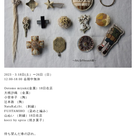
2023・3.18日(土）ー26日（日）
12:00-18:00 会期中無休
Ootomo miyuki(金属）18日在店
大桃沙織 （金属）
小菅幸子 （陶）
辻本路 （陶）
NatuRaLiSt. （刺繍）
FUJITAMIHO （染めと編み）
山ぬい （刺繍）18日在店
kocci by spica（焼き菓子）
待ち望んだ春の訪れ。