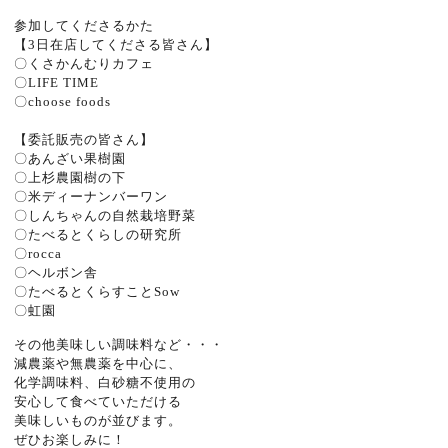
参加してくださるかた
【3日在店してくださる皆さん】
〇くさかんむりカフェ
〇LIFE TIME
〇choose foods
【委託販売の皆さん】
〇あんざい果樹園
〇上杉農園樹の下
〇米ディーナンバーワン
〇しんちゃんの自然栽培野菜
〇たべるとくらしの研究所
〇rocca
〇ヘルボン舎
〇たべるとくらすことSow
〇虹園
その他美味しい調味料など・・・
減農薬や無農薬を中心に、
化学調味料、白砂糖不使用の
安心して食べていただける
美味しいものが並びます。
ぜひお楽しみに！